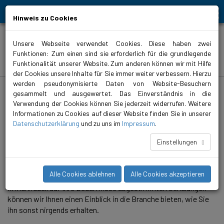
Bewegt Mensch und Element
Hinweis zu Cookies
Unsere Webseite verwendet Cookies. Diese haben zwei
Funktionen: Zum einen sind sie erforderlich für die grundlegende
Schulungen
Funktionalität unserer Website. Zum anderen können wir mit Hilfe
der Cookies unsere Inhalte für Sie immer weiter verbessern. Hierzu
werden pseudonymisierte Daten von Website-Besuchern
biral.ch
>
Campus
>
Schulungen
gesammelt und ausgewertet. Das Einverständnis in die
Verwendung der Cookies können Sie jederzeit widerrufen. Weitere
Was für Schulungen bietet Biral an?
Informationen zu Cookies auf dieser Website finden Sie in unserer
Im Campus in Münsingen bieten wir
Datenschutzerklärung
und zu uns im
Impressum
.
Aus- und Weiterbildungen rund um die
Einstellungen
Welt der Pumpentechnik an.
Alle Cookies ablehnen
Alle Cookies akzeptieren
In individuell auf Ihre Bedürfnisse abgestimmten Schulungen
können wir Ihnen einen Einblick in die Branche bieten, wie Sie
ihn sonst nirgends erhalten.