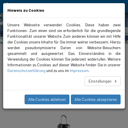
Bewegt Mensch und Element
Hinweis zu Cookies
Unsere Webseite verwendet Cookies. Diese haben zwei
Funktionen: Zum einen sind sie erforderlich für die grundlegende
Produkte
Funktionalität unserer Website. Zum anderen können wir mit Hilfe
der Cookies unsere Inhalte für Sie immer weiter verbessern. Hierzu
werden pseudonymisierte Daten von Website-Besuchern
biral.ch
>
Produktsortiment
>
Abwasserentsorgung
>
Fäkalienpumpen
>
Einkanalrad
>
FET 100 / 150
gesammelt und ausgewertet. Das Einverständnis in die
Verwendung der Cookies können Sie jederzeit widerrufen. Weitere
FET 150-370/6 100
Informationen zu Cookies auf dieser Website finden Sie in unserer
Datenschutzerklärung
und zu uns im
Impressum
.
Die FET-Hydrauliken setzen neue Massstäbe in der
Wirtschaftlichkeit und Zuverlässigkeit. Neben der besonderen
Einstellungen
Laufruhe und der Unanfälligkeit für Verzopfungen, zeichnen
sich die neu konzipierten Laufräder vor allem durch ihre hohen
Wirkungsgrade aus.
Alle Cookies ablehnen
Alle Cookies akzeptieren