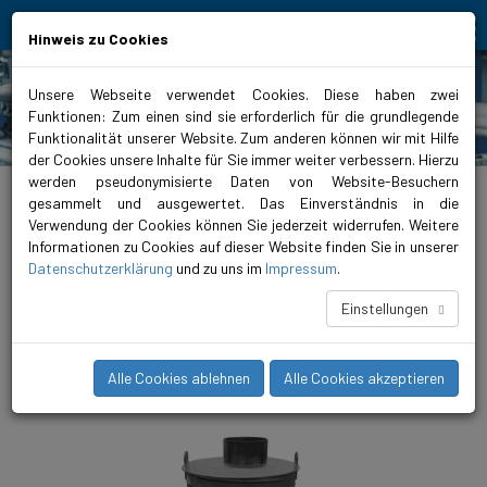
Bewegt Mensch und Element
Hinweis zu Cookies
Unsere Webseite verwendet Cookies. Diese haben zwei
Funktionen: Zum einen sind sie erforderlich für die grundlegende
Produkte
Funktionalität unserer Website. Zum anderen können wir mit Hilfe
der Cookies unsere Inhalte für Sie immer weiter verbessern. Hierzu
werden pseudonymisierte Daten von Website-Besuchern
biral.ch
>
Produktsortiment
>
Abwasserentsorgung
>
Fertigpumpstationen
>
FPS
1500
>
FPS 1500 2.00
gesammelt und ausgewertet. Das Einverständnis in die
Verwendung der Cookies können Sie jederzeit widerrufen. Weitere
FPS 1500 2.00
Informationen zu Cookies auf dieser Website finden Sie in unserer
Datenschutzerklärung
und zu uns im
Impressum
.
Mit der FPS 1500 Twin entsteht die Möglichkeit zur
Doppelpumpenanlage. Damit können die Pumpen in
Einstellungen
Zusammenarbeit mit der Biral Steuerung im redundanten
Betrieb laufen oder dem Anwender zur nötigen
Betriebssicherheit.
Alle Cookies ablehnen
Alle Cookies akzeptieren