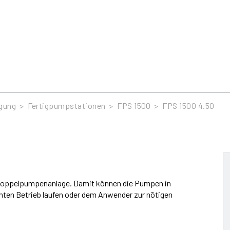
gung
>
Fertigpumpstationen
>
FPS 1500
>
FPS 1500 4.50
r Doppelpumpenanlage. Damit können die Pumpen in
nten Betrieb laufen oder dem Anwender zur nötigen