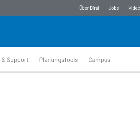
Über Biral
Jobs
Vide
 & Support
Planungstools
Campus