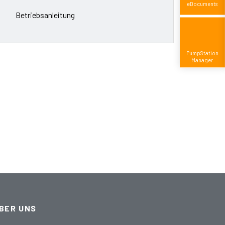
eDocuments
Betriebsanleitung
Pump­Station
Manager
BER UNS