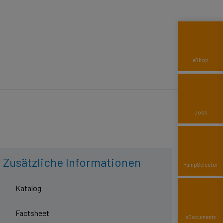
eShop
Jobs
Zusätzliche Informationen
Pump­Selector
Katalog
Factsheet
eDocuments