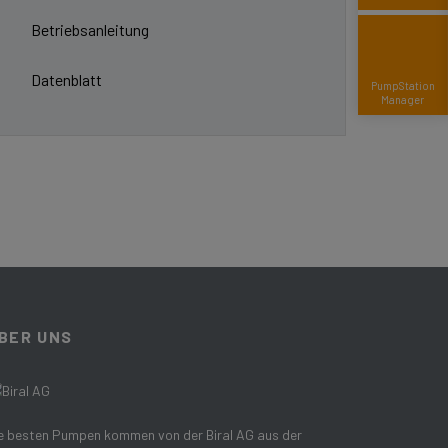
Betriebsanleitung
Datenblatt
Pump­Station
Manager
BER UNS
e besten Pumpen kommen von der Biral AG aus der