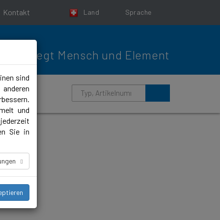
Kontakt
Land
Sprache
Bewegt Mensch und Element
inen sind
m anderen
rbessern.
melt und
jederzeit
en Sie in
lungen
eptieren