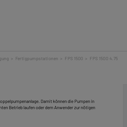
gung
>
Fertigpumpstationen
>
FPS 1500
>
FPS 1500 4.75
r Doppelpumpenanlage. Damit können die Pumpen in
nten Betrieb laufen oder dem Anwender zur nötigen