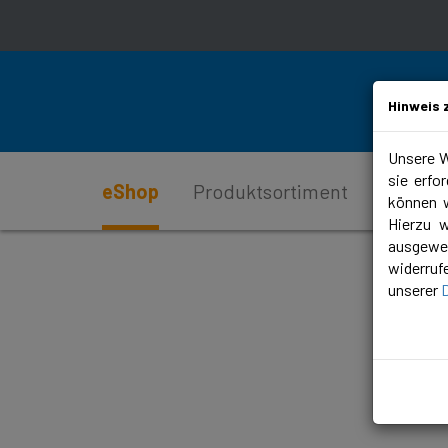
Hinweis 
Unsere W
sie erfo
eShop
Produktsortiment
Service
können w
Hierzu 
ausgewer
widerruf
unserer