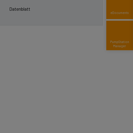
Datenblatt
eDocuments
Pump­Station
Manager