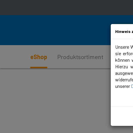
Hinweis 
Unsere W
sie erfo
eShop
Produktsortiment
Service
können w
Hierzu 
ausgewer
widerruf
unserer