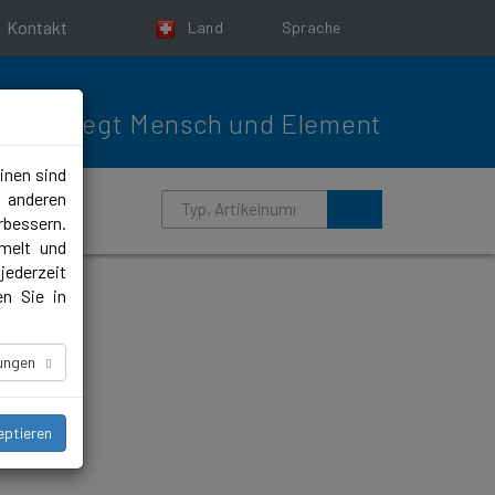
Kontakt
Land
Sprache
Bewegt Mensch und Element
inen sind
m anderen
rbessern.
melt und
jederzeit
en Sie in
lungen
eptieren