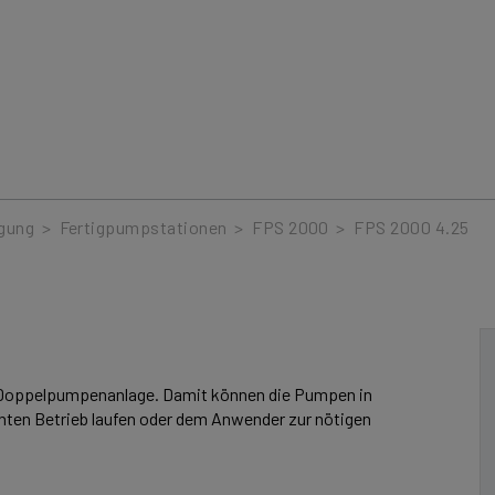
gung
>
Fertigpumpstationen
>
FPS 2000
>
FPS 2000 4.25
r Doppelpumpenanlage. Damit können die Pumpen in
nten Betrieb laufen oder dem Anwender zur nötigen