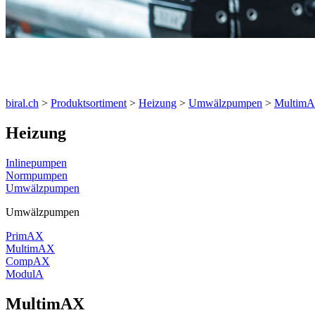
Produkte
biral.ch
>
Produktsortiment
>
Heizung
>
Umwälzpumpen
>
Multim
Heizung
Inlinepumpen
Normpumpen
Umwälzpumpen
Umwälzpumpen
PrimAX
MultimAX
CompAX
ModulA
MultimAX