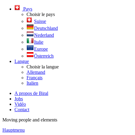
Pays
Choisir le pays
Suisse
Deutschland
Nederland
Italie
Europe
Österreich
Langue
Choisir la langue
Allemand
Français
Italien
A propos de Biral
Jobs
Vidéo
Contact
Moving people and elements
Hauptmenu