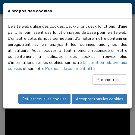
Moving people and elements
À propos des cookies
Home
>
Galerie vidéo
Ce site web utilise des cookies. Ceux-ci ont deux fonctions: d'une
Biral galerie vidéo
part, ils fournissent des fonctionnalités de base pour le site web.
D'un autre côté, ils nous permettent d'améliorer notre contenu en
Chercher des vidéos
enregistrant et en analysant les données anonymes des
utilisateurs. Vous pouvez à tout moment reconsidérer votre
consentement à l'utilisation des cookies. Trouvez plus
d'informations sur les cookies sur notre
Déclaration relative aux
Catégorie
cookies
et sur notre
Politique de confidentialité
.
Paramètres
Refuser tous les cookies
Accepter tous les cookies