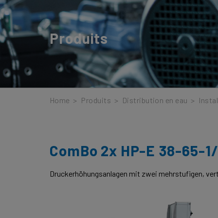
Produits
Home
>
Produits
>
Distribution en eau
>
Insta
ComBo 2x HP-E 38-65-1/
Druckerhöhungsanlagen mit zwei mehrstufigen, ve