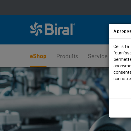
À propos
Ce site 
fourniss
eShop
Produits
Service & Suppo
permette
anonyme
consente
sur notr