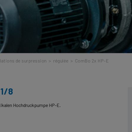
llations de surpression
>
régulée
>
ComBo 2x HP-E
1/8
rtikalen Hochdruckpumpe HP-E.