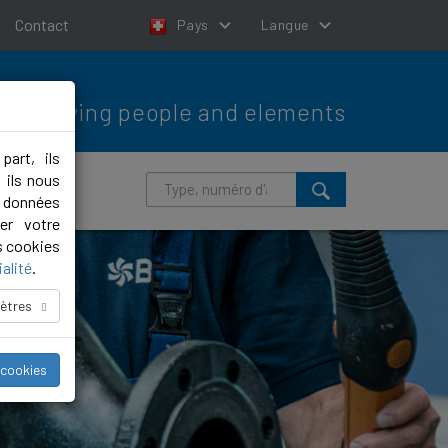
Contact
Pays
Langue
Moving people and elements
part, ils
 ils nous
s données
er votre
s cookies
alité
.
ètres
 cookies