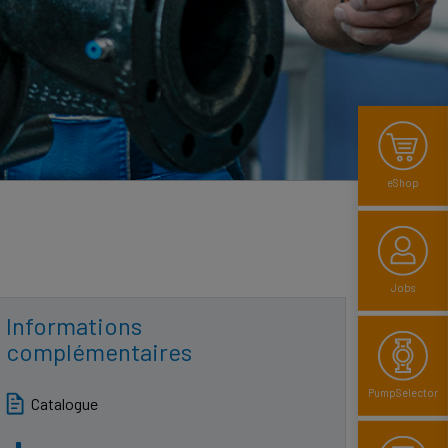
eShop
Jobs
Informations
complémentaires
PumpSelector
Catalogue