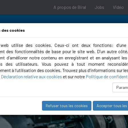
A propos de Biral
Jobs
Vidéo
 des cookies
web utilise des cookies. Ceux-ci ont deux fonctions: d'une 
ent des fonctionnalités de base pour le site web. D'un autre côté,
rt
Outils de planification
Campus
nt d'améliorer notre contenu en enregistrant et en analysant le
s des utilisateurs. Vous pouvez à tout moment reconsidér
ment à l'utilisation des cookies. Trouvez plus d'informations sur le
e
Déclaration relative aux cookies
et sur notre
Politique de confidenti
Param
Refuser tous les cookies
Accepter tous les