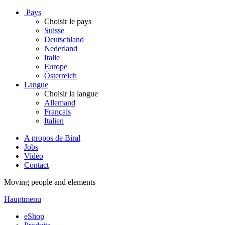
Pays
Choisir le pays
Suisse
Deutschland
Nederland
Italie
Europe
Österreich
Langue
Choisir la langue
Allemand
Français
Italien
A propos de Biral
Jobs
Vidéo
Contact
Moving people and elements
Hauptmenu
eShop