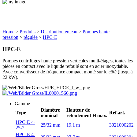
Produits
Home
>
Produits
>
Distribution en eau
>
Pompes haute
pression
>
régulée
>
HPC-E
HPC-E
Pompes centrifuges haute pression verticales multi-étages, toutes les
pièces en contact avec le liquide refoulé sont en acier inoxydable.
Avec convertisseur de fréquence compact monté sur le côté (jusqu'à
22 kW).
Gamme
Diamètre
Hauteur de
Type
Réf.art.
nominal
refoulement H max.
HPC-E 4-
25/32 mm
19.1 m
3021000202
25-2
HPC-E 4-