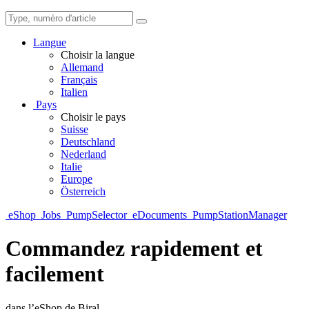
Langue
Choisir la langue
Allemand
Français
Italien
Pays
Choisir le pays
Suisse
Deutschland
Nederland
Italie
Europe
Österreich
eShop
Jobs
PumpSelector
eDocuments
PumpStationManager
Commandez rapidement et
facilement
dans l’eShop de Biral