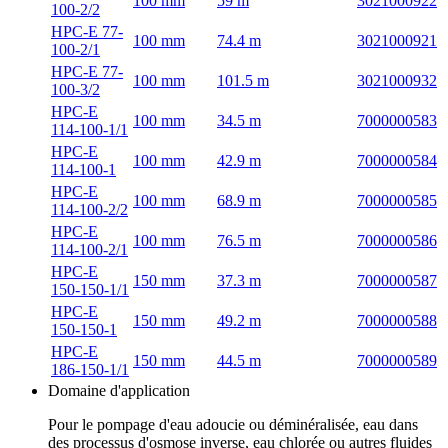
100 mm
59 m
3021000922
100-2/2
HPC-E 77-
100 mm
74.4 m
3021000921
100-2/1
HPC-E 77-
100 mm
101.5 m
3021000932
100-3/2
HPC-E
100 mm
34.5 m
7000000583
114-100-1/1
HPC-E
100 mm
42.9 m
7000000584
114-100-1
HPC-E
100 mm
68.9 m
7000000585
114-100-2/2
HPC-E
100 mm
76.5 m
7000000586
114-100-2/1
HPC-E
150 mm
37.3 m
7000000587
150-150-1/1
HPC-E
150 mm
49.2 m
7000000588
150-150-1
HPC-E
150 mm
44.5 m
7000000589
186-150-1/1
Domaine d'application
Pour le pompage d'eau adoucie ou déminéralisée, eau dans
des processus d'osmose inverse, eau chlorée ou autres fluides