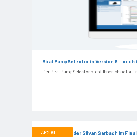
Biral PumpSelector in Version 6 – noch 
Der Biral PumpSelector steht Ihnen ab sofort in
Aktuell
Biral-Lernender Silvan Sarbach im Final