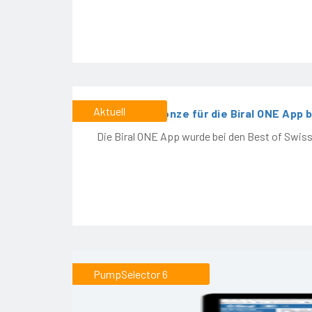
Aktuell
Zweifach Bronze für die Biral ONE App 
Die Biral ONE App wurde bei den Best of Swis
PumpSelector 6