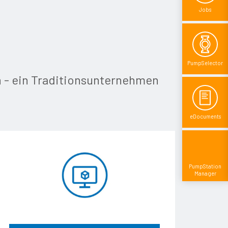
Jobs
Pump­Selector
en - ein Traditionsunternehmen
eDocuments
Pump­Station
Manager