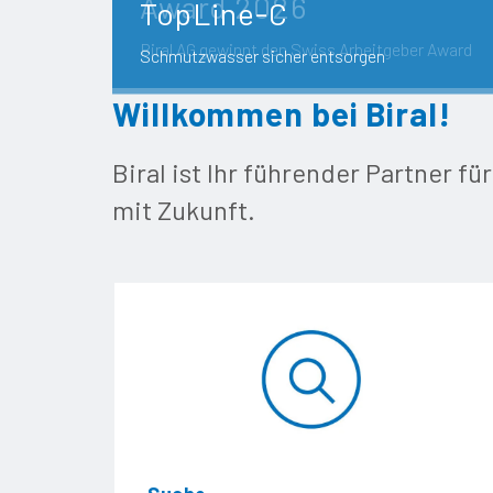
Award 2026
TopLine-C
Biral AG gewinnt den Swiss Arbeitgeber Award
Schmutzwasser sicher entsorgen
Willkommen bei Biral!
Biral ist Ihr führender Partner 
mit Zukunft.