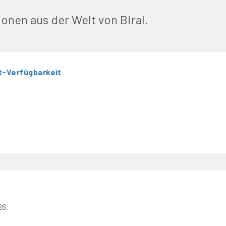
ionen aus der Welt von Biral.
t-Verfügbarkeit
26.