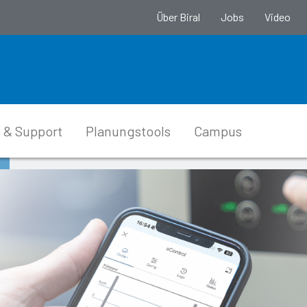
Über Biral
Jobs
Video
 & Support
Planungstools
Campus