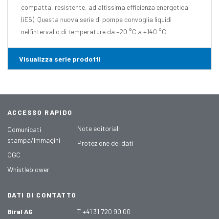
compatta, resistente, ad altissima efficienza energetica
(iE5). Questa nuova serie di pompe convoglia liquidi
nell’intervallo di temperature da –20 °C a +140 °C.
Visualizza serie prodotti
ACCESSO RAPIDO
Note editoriali
Comunicati
stampa/Immagini
Protezione dei dati
CGC
Whistleblower
DATI DI CONTATTO
Biral AG
T +41 31 720 90 00