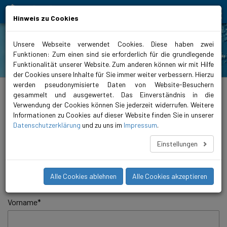
Bewegt Mensch und Element
Hinweis zu Cookies
Unsere Webseite verwendet Cookies. Diese haben zwei
Funktionen: Zum einen sind sie erforderlich für die grundlegende
Partnertag
Funktionalität unserer Website. Zum anderen können wir mit Hilfe
der Cookies unsere Inhalte für Sie immer weiter verbessern. Hierzu
werden pseudonymisierte Daten von Website-Besuchern
biral.ch
>
Anmeldung Open Day
>
Anmeldung 20.06.2018
gesammelt und ausgewertet. Das Einverständnis in die
Verwendung der Cookies können Sie jederzeit widerrufen. Weitere
Experience Days 2022
Informationen zu Cookies auf dieser Website finden Sie in unserer
Datenschutzerklärung
und zu uns im
Impressum
.
Anmeldung
Einstellungen
Ich nehme am Experience Day vom 15. September 2022 teil:
*
Online (via Teilnahmelink)
Alle Cookies ablehnen
Alle Cookies akzeptieren
Vor Ort (im Biral Campus, Münsingen)
Vorname
*