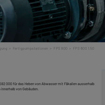
gung
>
Fertigpumpstationen
>
FPS 800
>
FPS 800 1.50
92 000 für das Heben von Abwasser mit Fäkalien ausserhalb
 innerhalb von Gebäuden.