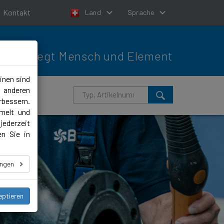
Kontakt
Land
Sprache
Bewegt Mensch und Element
inen sind
m anderen
rbessern.
melt und
jederzeit
en Sie in
ungen
eptieren