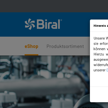
Hinweis 
Unsere W
sie erfo
eShop
Produktsortiment
Service
können w
Hierzu 
ausgewer
widerruf
unserer