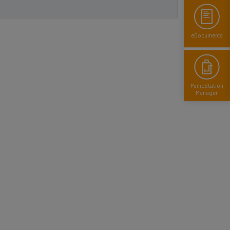
eDocuments
Pump­Station
Manager