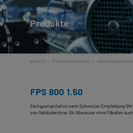
Produkte
biral.ch
>
Produktsortiment
>
Abwasserentsor
FPS 800 1.50
Fertigpumpstation nach Schweizer Empfehlung SN 5
von Gebäuden bzw. für Abwasser ohne Fäkalien auch