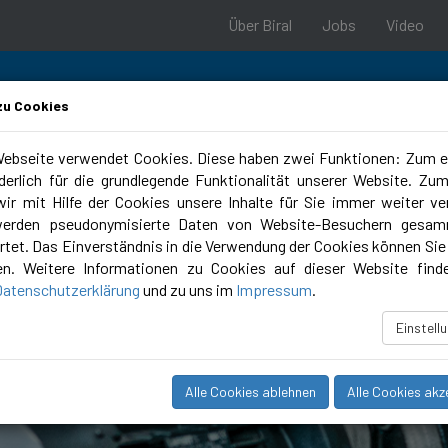
Über Biral
Jobs
Video
zu Cookies
ebseite verwendet Cookies. Diese haben zwei Funktionen: Zum e
rderlich für die grundlegende Funktionalität unserer Website. Zu
 & Support
Planungstools
Campus
ir mit Hilfe der Cookies unsere Inhalte für Sie immer weiter ve
werden pseudonymisierte Daten von Website-Besuchern gesam
tet. Das Einverständnis in die Verwendung der Cookies können Sie 
en. Weitere Informationen zu Cookies auf dieser Website find
Datenschutzerklärung
und zu uns im
Impressum
.
Einstell
Alle Cookies ablehnen
Alle Cookies akz