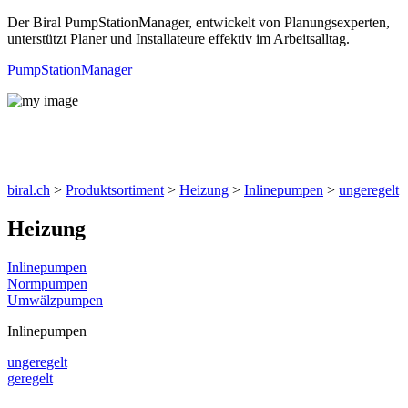
Der Biral PumpStationManager, entwickelt von Planungsexperten,
unterstützt Planer und Installateure effektiv im Arbeitsalltag.
PumpStationManager
Produkte
biral.ch
>
Produktsortiment
>
Heizung
>
Inlinepumpen
>
ungeregelt
Heizung
Inlinepumpen
Normpumpen
Umwälzpumpen
Inlinepumpen
ungeregelt
geregelt