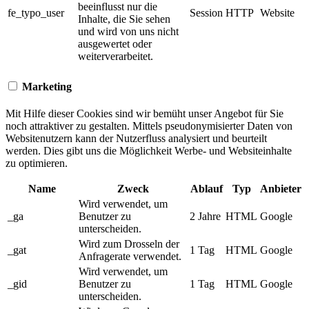
beeinflusst nur die
fe_typo_user
Session
HTTP
Website
Inhalte, die Sie sehen
und wird von uns nicht
ausgewertet oder
weiterverarbeitet.
Marketing
Mit Hilfe dieser Cookies sind wir bemüht unser Angebot für Sie
noch attraktiver zu gestalten. Mittels pseudonymisierter Daten von
Websitenutzern kann der Nutzerfluss analysiert und beurteilt
werden. Dies gibt uns die Möglichkeit Werbe- und Websiteinhalte
zu optimieren.
Name
Zweck
Ablauf
Typ
Anbieter
Wird verwendet, um
_ga
Benutzer zu
2 Jahre
HTML
Google
unterscheiden.
Wird zum Drosseln der
_gat
1 Tag
HTML
Google
Anfragerate verwendet.
Wird verwendet, um
_gid
Benutzer zu
1 Tag
HTML
Google
unterscheiden.