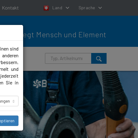
Kontakt
Land
Sprache
Bewegt Mensch und Element
inen sind
m anderen
rbessern.
melt und
jederzeit
en Sie in
lungen
eptieren