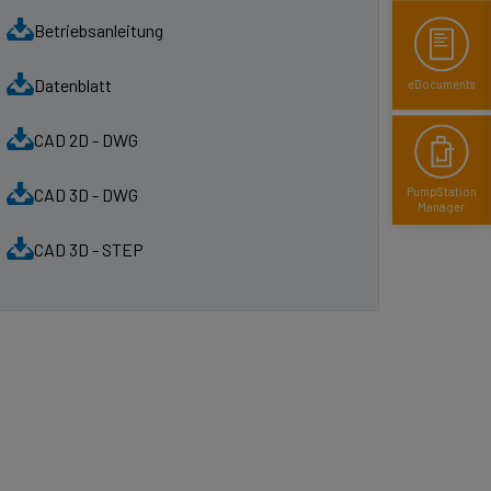
Betriebsanleitung
Datenblatt
eDocuments
CAD 2D - DWG
CAD 3D - DWG
Pump­Station
Manager
CAD 3D - STEP