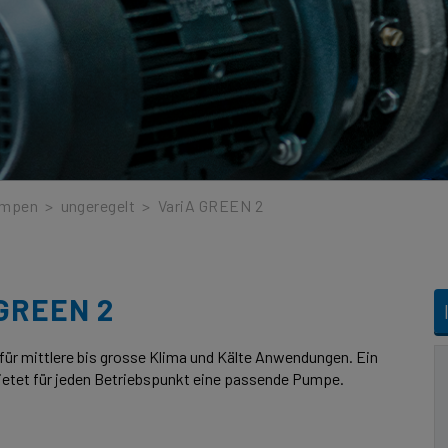
umpen
>
ungeregelt
>
VariA GREEN 2
 GREEN 2
für mittlere bis grosse Klima und Kälte Anwendungen. Ein
bietet für jeden Betriebspunkt eine passende Pumpe.