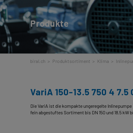
Produkte
biral.ch
>
Produktsortiment
>
Klima
>
Inlinep
VariA 150-13.5 750 4 7.5
Die VariA ist die kompakte ungeregelte Inlinepumpe 
fein abgestuftes Sortiment bis DN 150 und 18.5 kW 