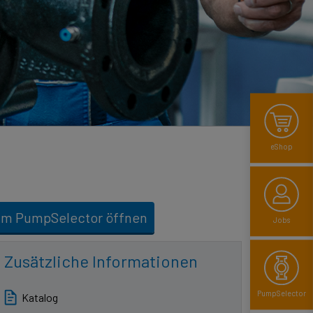
eShop
Im PumpSelector öffnen
Jobs
Zusätzliche Informationen
Pump­Selector
Katalog