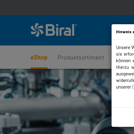
Hinweis 
Unsere W
sie erfo
eShop
Produktsortiment
Service
können w
Hierzu 
ausgewer
widerruf
unserer