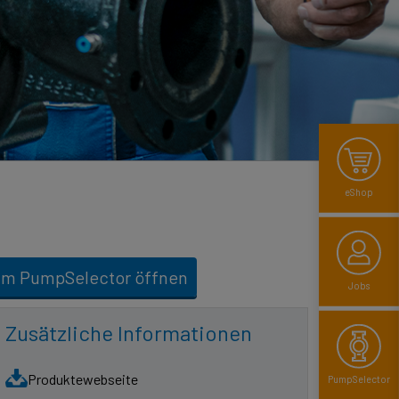
eShop
Im PumpSelector öffnen
Jobs
Zusätzliche Informationen
Produktewebseite
Pump­Selector