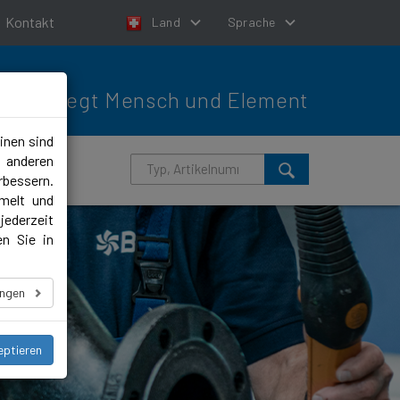
Kontakt
Land
Sprache
Bewegt Mensch und Element
inen sind
m anderen
rbessern.
melt und
jederzeit
en Sie in
ungen
eptieren