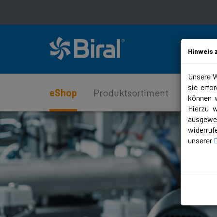
Hinweis 
Unsere W
sie erfo
eShop
Produktsortiment
Service
können w
Hierzu 
ausgewer
widerruf
unserer