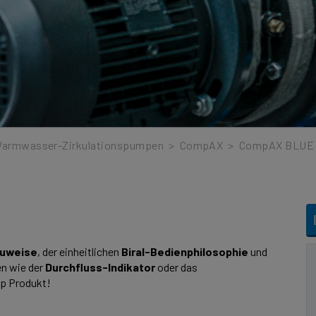
armwasser-Zirkulationspumpen
>
CompAX
>
CompAX BLUE
uweise
, der einheitlichen
Biral-Bedienphilosophie
und
en wie der
Durchfluss-Indikator
oder das
p Produkt!