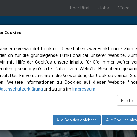
Über Biral
Jobs
Video
zu Cookies
ebseite verwendet Cookies. Diese haben zwei Funktionen: Zum e
rderlich für die grundlegende Funktionalität unserer Website. Zu
 & Support
Planungstools
Campus
ir mit Hilfe der Cookies unsere Inhalte für Sie immer weiter ve
werden pseudonymisierte Daten von Website-Besuchern gesam
tet. Das Einverständnis in die Verwendung der Cookies können Sie 
en. Weitere Informationen zu Cookies auf dieser Website find
Datenschutzerklärung
und zu uns im
Impressum
.
Einstell
Alle Cookies ablehnen
Alle Cookies akz