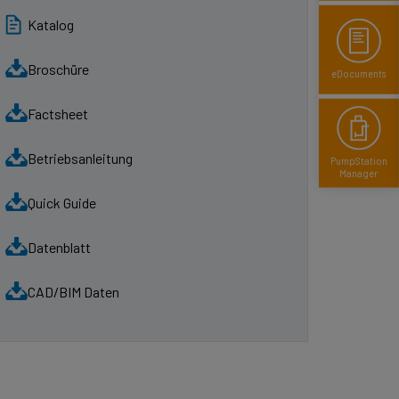
Katalog
Broschüre
eDocuments
Factsheet
Betriebsanleitung
Pump­Station
Manager
Quick Guide
Datenblatt
CAD/BIM Daten