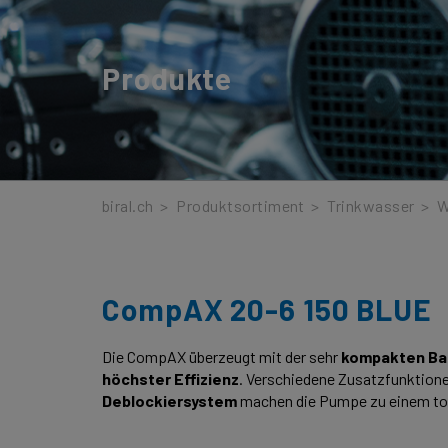
Produkte
biral.ch
>
Produktsortiment
>
Trinkwasser
>
W
CompAX 20-6 150 BLUE
Die CompAX überzeugt mit der sehr
kompakten Ba
höchster Effizienz
. Verschiedene Zusatzfunktion
Deblockiersystem
machen die Pumpe zu einem to