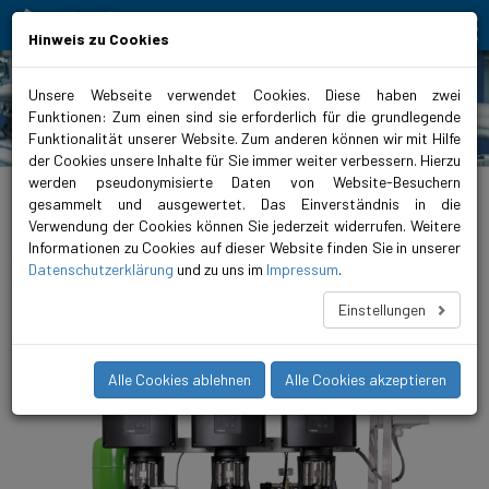
Bewegt Mensch und Element
Hinweis zu Cookies
Unsere Webseite verwendet Cookies. Diese haben zwei
Funktionen: Zum einen sind sie erforderlich für die grundlegende
Produkte
Funktionalität unserer Website. Zum anderen können wir mit Hilfe
der Cookies unsere Inhalte für Sie immer weiter verbessern. Hierzu
werden pseudonymisierte Daten von Website-Besuchern
biral.ch
>
Produktsortiment
>
Wasserversorgung
>
Druckerhöhungsanlagen
>
geregelt
>
ComBo 3x HP-E
gesammelt und ausgewertet. Das Einverständnis in die
Verwendung der Cookies können Sie jederzeit widerrufen. Weitere
ComBo 3x HP-E 4-25-11/8
Informationen zu Cookies auf dieser Website finden Sie in unserer
Datenschutzerklärung
und zu uns im
Impressum
.
Druckerhöhungsanlagen mit drei mehrstufigen, vertikalen
Hochdruckpumpe HP-E.
Einstellungen
Alle Cookies ablehnen
Alle Cookies akzeptieren