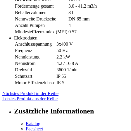
Fördermenge gesamt
3.0 - 41.2 m3/h
Behältervolumen
8 l
Nennweite Druckseite
DN 65 mm
Anzahl Pumpen
4
Mindesteffizenzindex (MEI)
0.57
Elektrodaten
Anschlussspannung
3x400 V
Frequenz
50 Hz
Nennleistung
2.2 kW
Nennstrom
4.2 / 16.8 A
Drehzahl
3600 1/min
Schutzart
IP 55
Motor Effizienzklasse
IE 5
Nächstes Produkt in der Reihe
Letztes Produkt aus der Reihe
Zusätzliche Informationen
Katalog
Factsheet