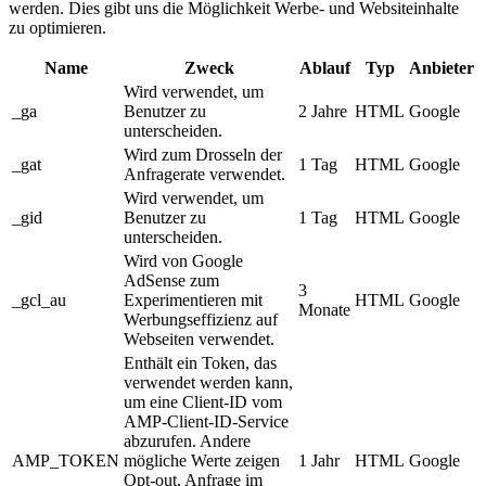
werden. Dies gibt uns die Möglichkeit Werbe- und Websiteinhalte
zu optimieren.
Name
Zweck
Ablauf
Typ
Anbieter
Wird verwendet, um
_ga
Benutzer zu
2 Jahre
HTML
Google
unterscheiden.
Wird zum Drosseln der
_gat
1 Tag
HTML
Google
Anfragerate verwendet.
Wird verwendet, um
_gid
Benutzer zu
1 Tag
HTML
Google
unterscheiden.
Wird von Google
AdSense zum
3
_gcl_au
Experimentieren mit
HTML
Google
Monate
Werbungseffizienz auf
Webseiten verwendet.
Enthält ein Token, das
verwendet werden kann,
um eine Client-ID vom
AMP-Client-ID-Service
abzurufen. Andere
AMP_TOKEN
mögliche Werte zeigen
1 Jahr
HTML
Google
Opt-out, Anfrage im