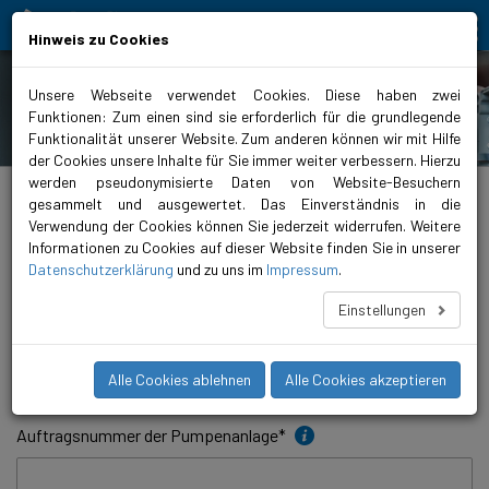
Bewegt Mensch und Element
Hinweis zu Cookies
Unsere Webseite verwendet Cookies. Diese haben zwei
Funktionen: Zum einen sind sie erforderlich für die grundlegende
Inbetriebnahme
Funktionalität unserer Website. Zum anderen können wir mit Hilfe
der Cookies unsere Inhalte für Sie immer weiter verbessern. Hierzu
werden pseudonymisierte Daten von Website-Besuchern
biral.ch
>
Service & Support
>
Inbetriebnahme
>
Anmeldeformular Inbetriebnahme
gesammelt und ausgewertet. Das Einverständnis in die
Verwendung der Cookies können Sie jederzeit widerrufen. Weitere
Anmeldeformular
Informationen zu Cookies auf dieser Website finden Sie in unserer
Datenschutzerklärung
und zu uns im
Impressum
.
Kundendaten
Einstellungen
Standort der Pumpenanlage
*
Alle Cookies ablehnen
Alle Cookies akzeptieren
Auftragsnummer der Pumpenanlage
*