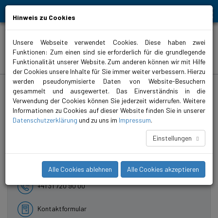
Bewegt Mensch und Element
Hinweis zu Cookies
Unsere Webseite verwendet Cookies. Diese haben zwei
Funktionen: Zum einen sind sie erforderlich für die grundlegende
Referenzen
Funktionalität unserer Website. Zum anderen können wir mit Hilfe
der Cookies unsere Inhalte für Sie immer weiter verbessern. Hierzu
werden pseudonymisierte Daten von Website-Besuchern
biral.ch
>
Top-Menu
>
Über Biral
>
Referenzen
gesammelt und ausgewertet. Das Einverständnis in die
Verwendung der Cookies können Sie jederzeit widerrufen. Weitere
Informationen zu Cookies auf dieser Website finden Sie in unserer
Datenschutzerklärung
und zu uns im
Impressum
.
Kontakt
Einstellungen
Benötigen Sie Hilfe bei der Suche nach bestimmten
Informationen? Gerne helfen wir Ihnen weiter.
Alle Cookies ablehnen
Alle Cookies akzeptieren
+41 31 720 90 00
Kontaktformular