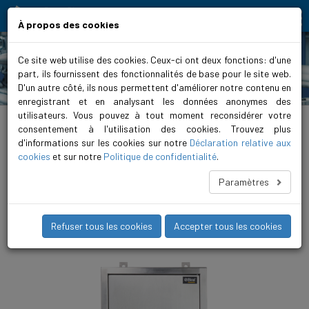
Moving people and elements
À propos des cookies
Ce site web utilise des cookies. Ceux-ci ont deux fonctions: d'une
part, ils fournissent des fonctionnalités de base pour le site web.
Produits
D'un autre côté, ils nous permettent d'améliorer notre contenu en
enregistrant et en analysant les données anonymes des
utilisateurs. Vous pouvez à tout moment reconsidérer votre
Home
>
Produits
>
Commandes
>
Évacuation des eaux usées
>
Commande EMP
>
Commande EMP
consentement à l'utilisation des cookies. Trouvez plus
d'informations sur les cookies sur notre
Déclaration relative aux
BS 5276 1P EMP 3.7 - 12A
cookies
et sur notre
Politique de confidentialité
.
Régulation de niveau pour un fonctionnement automatique
Paramètres
d’installations d’évacuation des eaux usées à 1 pompe jusqu’à
16A. La commande a été testée EMP (effets des impulsions
électromagnétique) et aux chocs conformément à BZS 08-303.
Refuser tous les cookies
Accepter tous les cookies