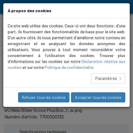
Moving people and elements
À propos des cookies
Ce site web utilise des cookies. Ceux-ci ont deux fonctions: d'une
part, ils fournissent des fonctionnalités de base pour le site web.
Produits
D'un autre côté, ils nous permettent d'améliorer notre contenu en
enregistrant et en analysant les données anonymes des
utilisateurs. Vous pouvez à tout moment reconsidérer votre
Home
>
Produits
>
Commandes
>
Évacuation des eaux usées
>
Commande PlusBox
>
PlusBox Commande
consentement à l'utilisation des cookies. Trouvez plus
d'informations sur les cookies sur notre
Déclaration relative aux
PlusBox 2P 13.0-17.0 A
cookies
et sur notre
Politique de confidentialité
.
PlusBox permet de satisfaire aux exigences spécifiques des
Paramètres
clients en matière d’évacuation des eaux usées. Grâce à la
conception modulaire, de nombreuses fonctionnalités sont
disponibles au choix, qui peuvent aussi être intégrées
Refuser tous les cookies
Accepter tous les cookies
rapidement et facilement par la suite.
Numéro d’article: 7700000132
Spécifications techniques