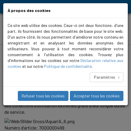
Moving people and elements
À propos des cookies
Ce site web utilise des cookies. Ceux-ci ont deux fonctions: d'une
part, ils fournissent des fonctionnalités de base pour le site web.
Produits
D'un autre côté, ils nous permettent d'améliorer notre contenu en
enregistrant et en analysant les données anonymes des
utilisateurs. Vous pouvez à tout moment reconsidérer votre
Home
>
Produits
>
Distribution en eau
>
Electropompes immergées
>
AquariA
>
AquariA 3
consentement à l'utilisation des cookies. Trouvez plus
d'informations sur les cookies sur notre
Déclaration relative aux
AquariA 3-15
cookies
et sur notre
Politique de confidentialité
.
Les pompes immergées AquariA pour trous de forage de
Paramètres
4 pouces (AquariA 2 à 14) constituent les solutions idéales
pour un large éventail d'applications. Avec ces pompes, nous
vous offrons un maximum de fiabilité et de robustesse. Ces
Refuser tous les cookies
Accepter tous les cookies
pompes sont réalisées en acier allié pour résister même dans
des conditions d’utilisation extrêmes grâce à leur longue durée
de service.
Numéro d’article: 7000000499