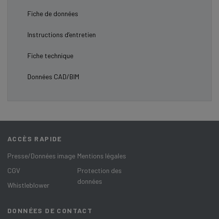
Fiche de données
Instructions d’entretien
Fiche technique
Données CAD/BIM
ACCÈS RAPIDE
Presse/Données image
Mentions légales
CGV
Protection des
données
Whistleblower
DONNÉES DE CONTACT