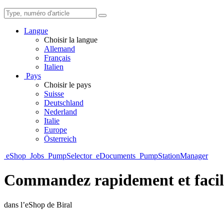
Langue
Choisir la langue
Allemand
Français
Italien
Pays
Choisir le pays
Suisse
Deutschland
Nederland
Italie
Europe
Österreich
eShop
Jobs
PumpSelector
eDocuments
PumpStationManager
Commandez rapidement et faci
dans l’eShop de Biral