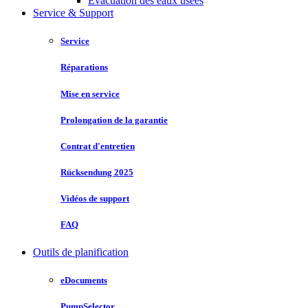
Évacuation des eaux usées
Service & Support
Service
Réparations
Mise en service
Prolongation de la garantie
Contrat d'entretien
Rücksendung 2025
Vidéos de support
FAQ
Outils de planification
eDocuments
PumpSelector