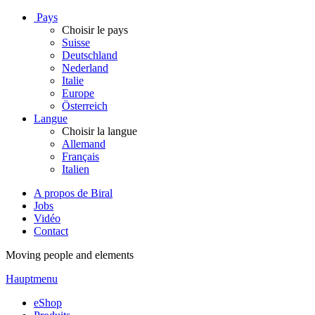
Pays
Choisir le pays
Suisse
Deutschland
Nederland
Italie
Europe
Österreich
Langue
Choisir la langue
Allemand
Français
Italien
A propos de Biral
Jobs
Vidéo
Contact
Moving people and elements
Hauptmenu
eShop