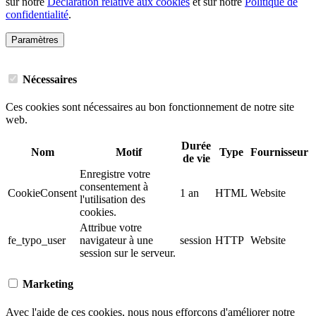
sur notre
Déclaration relative aux cookies
et sur notre
Politique de
confidentialité
.
Paramètres
Nécessaires
Ces cookies sont nécessaires au bon fonctionnement de notre site
web.
Durée
Nom
Motif
Type
Fournisseur
de vie
Enregistre votre
consentement à
CookieConsent
1 an
HTML
Website
l'utilisation des
cookies.
Attribue votre
fe_typo_user
navigateur à une
session
HTTP
Website
session sur le serveur.
Marketing
Avec l'aide de ces cookies, nous nous efforçons d'améliorer notre