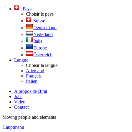
Pays
Choisir le pays
Suisse
Deutschland
Nederland
Italie
Europe
Österreich
Langue
Choisir la langue
Allemand
Français
Italien
A propos de Biral
Jobs
Vidéo
Contact
Moving people and elements
Hauptmenu