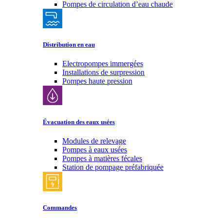
Pompes de circulation d’eau chaude
Distribution en eau
Electropompes immergées
Installations de surpression
Pompes haute pression
Évacuation des eaux usées
Modules de relevage
Pompes à eaux usées
Pompes à matières fécales
Station de pompage préfabriquée
Commandes