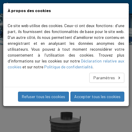
Moving people and elements
À propos des cookies
Ce site web utilise des cookies. Ceux-ci ont deux fonctions: d'une
part, ils fournissent des fonctionnalités de base pour le site web.
Produits
D'un autre côté, ils nous permettent d'améliorer notre contenu en
enregistrant et en analysant les données anonymes des
utilisateurs. Vous pouvez à tout moment reconsidérer votre
Home
>
Produits
>
Évacuation des eaux usées
>
Station de pompage préfabriquée
>
FPS 1500
>
FPS 1500 3.50
consentement à l'utilisation des cookies. Trouvez plus
d'informations sur les cookies sur notre
Déclaration relative aux
FPS 1500 3.5 63 BF11
cookies
et sur notre
Politique de confidentialité
.
La configuration FPS 1500 Twin est conçue pour les
Paramètres
installations à double pompe. Grâce à la commande Biral, les
pompes peuvent fonctionner en mode redondant ou assurer à
l’utilisateur la sécurité de fonctionnement requise.
Refuser tous les cookies
Accepter tous les cookies