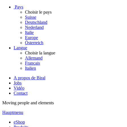
Pays
Choisir le pays
Suisse
Deutschland
Nederland
Italie
Europe
Österreich
Langue
Choisir la langue
Allemand
Français
Italien
A propos de Biral
Jobs
Vidéo
Contact
Moving people and elements
Hauptmenu
eShop