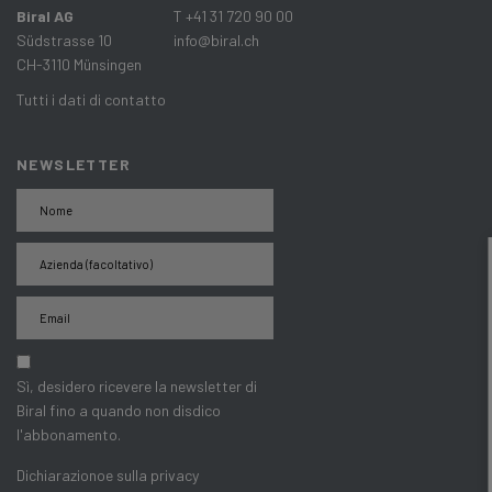
Biral AG
T +41 31 720 90 00
Südstrasse 10
info@biral.ch
CH-3110 Münsingen
Tutti i dati di contatto
NEWSLETTER
Sì, desidero ricevere la newsletter di
Biral fino a quando non disdico
l'abbonamento.
Dichiarazionoe sulla privacy