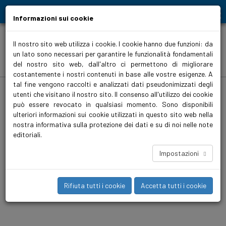
Moving people and elements
Informazioni sui cookie
Il nostro sito web utilizza i cookie. I cookie hanno due funzioni: da
un lato sono necessari per garantire le funzionalità fondamentali
News
del nostro sito web, dall'altro ci permettono di migliorare
costantemente i nostri contenuti in base alle vostre esigenze. A
tal fine vengono raccolti e analizzati dati pseudonimizzati degli
Home
>
News
>
Attualità
>
Biral PumpSelector nella versione 6 – ancora più
intuitivo
utenti che visitano il nostro sito. Il consenso all'utilizzo dei cookie
può essere revocato in qualsiasi momento. Sono disponibili
Biral PumpSelector nella versione 6 –
ulteriori informazioni sui cookie utilizzati in questo sito web nella
ancora più intuitivo
nostra informativa sulla protezione dei dati e su di noi nelle note
editoriali.
15/09/2025
Biral PumpSelector è ora disponibile nella versione aggiornata
Impostazioni
6. Le funzioni collaudate non sono cambiate: potete
continuare a selezionare le pompe in modo semplice e preciso
come sempre. Tuttavia, l'interfaccia è stata rinnovata: più
Rifiuta tutti i cookie
Accetta tutti i cookie
moderna, ordinata e molto più intuitiva.