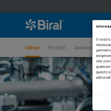
Informaz
Il nostr
necessari
eShop
Prodotti
Assistenza & sup
permetto
esigenze
che visit
qualsias
questo si
editoriali