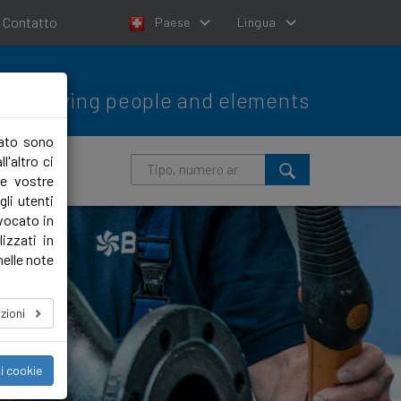
Contatto
Paese
Lingua
Moving people and elements
lato sono
l'altro ci
le vostre
li utenti
evocato in
izzati in
nelle note
zioni
i cookie