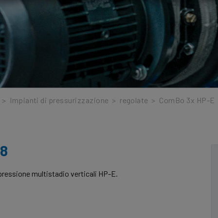
>
Impianti di pressurizzazione
>
regolate
>
ComBo 3x HP-E
/8
pressione multistadio verticali HP-E.