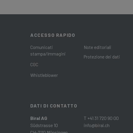
ACCESSO RAPIDO
Comunicati
Note editoriali
stampa/Immagini
Protezione dei dati
CGC
Whistleblower
DATI DI CONTATTO
Biral AG
T +41 31 720 90 00
Südstrasse 10
info@biral.ch
CH-3110 Münsingen