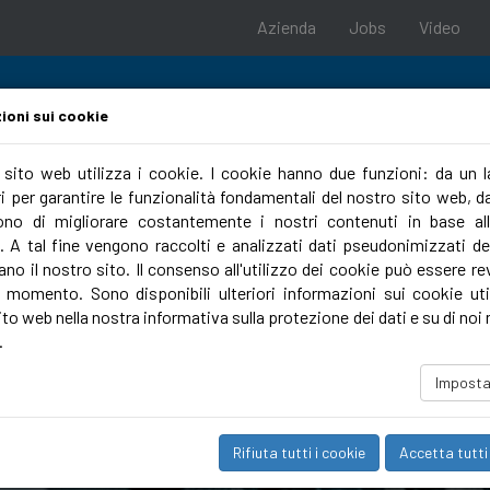
Azienda
Jobs
Video
ioni sui cookie
o sito web utilizza i cookie. I cookie hanno due funzioni: da un 
 per garantire le funzionalità fondamentali del nostro sito web, dal
porto
Strumenti di progettazione
Campus
no di migliorare costantemente i nostri contenuti in base al
. A tal fine vengono raccolti e analizzati dati pseudonimizzati deg
ano il nostro sito. Il consenso all'utilizzo dei cookie può essere r
i momento. Sono disponibili ulteriori informazioni sui cookie util
to web nella nostra informativa sulla protezione dei dati e su di noi 
.
Imposta
Rifiuta tutti i cookie
Accetta tutti 