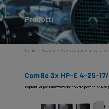
Prodotti
Home
>
Prodotti
>
Approvvigionamento idrico
ComBo 3x HP-E 4-25-17
Impianti di pressurizzazione con tre pompe ad alta 