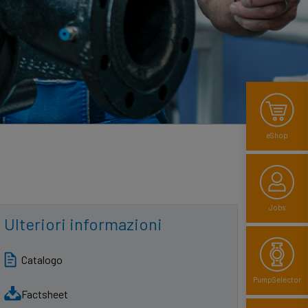
eShop
Jobs
Ulteriori informazioni
Catalogo
PumpSelector
Factsheet