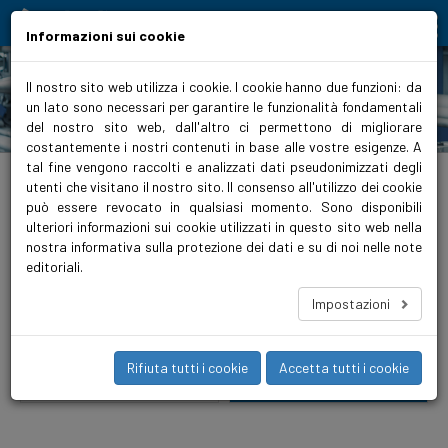
Moving people and elements
Informazioni sui cookie
Il nostro sito web utilizza i cookie. I cookie hanno due funzioni: da
un lato sono necessari per garantire le funzionalità fondamentali
Prodotti
del nostro sito web, dall'altro ci permettono di migliorare
costantemente i nostri contenuti in base alle vostre esigenze. A
tal fine vengono raccolti e analizzati dati pseudonimizzati degli
Home
>
Prodotti
>
Approvvigionamento idrico
>
Pompe ad alta pressione
>
regolate
utenti che visitano il nostro sito. Il consenso all'utilizzo dei cookie
può essere revocato in qualsiasi momento. Sono disponibili
Approvvigionamento idrico
ulteriori informazioni sui cookie utilizzati in questo sito web nella
nostra informativa sulla protezione dei dati e su di noi nelle note
editoriali.
Impianti di pressurizzazione
Pompe ad alta pressione
Impostazioni
Pompe sommerse
Pompe ad alta pressione
Rifiuta tutti i cookie
Accetta tutti i cookie
non regolate
regolate