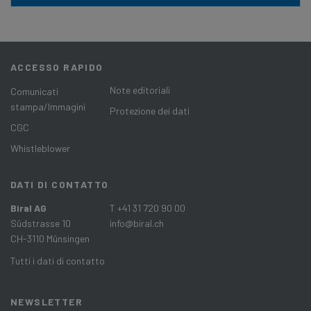
ACCESSO RAPIDO
Note editoriali
Comunicati
stampa/Immagini
Protezione dei dati
CGC
Whistleblower
DATI DI CONTATTO
Biral AG
T +41 31 720 90 00
Südstrasse 10
info@biral.ch
CH-3110 Münsingen
Tutti i dati di contatto
NEWSLETTER