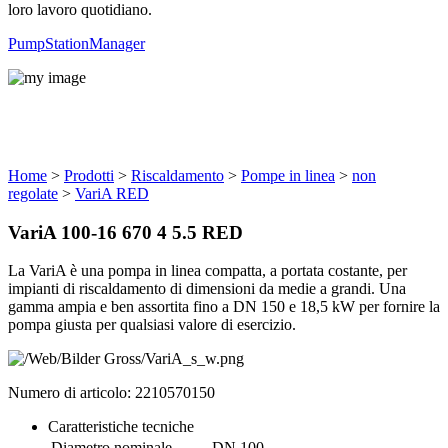
loro lavoro quotidiano.
PumpStationManager
Prodotti
Home
>
Prodotti
>
Riscaldamento
>
Pompe in linea
>
non
regolate
>
VariA RED
VariA 100-16 670 4 5.5 RED
La VariA è una pompa in linea compatta, a portata costante, per
impianti di riscaldamento di dimensioni da medie a grandi. Una
gamma ampia e ben assortita fino a DN 150 e 18,5 kW per fornire la
pompa giusta per qualsiasi valore di esercizio.
Numero di articolo: 2210570150
Caratteristiche tecniche
Diametro nominale
DN 100