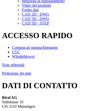
Istruzioni di funzionamento
Video del prodotto
Foglio dati
CAD 2D - DWG
CAD 3D - DWG
CAD 3D - STEP
ACCESSO RAPIDO
Comunicati stampa/Immagini
CGC
Whistleblower
Note editoriali
Protezione dei dati
DATI DI CONTATTO
Biral AG
Südstrasse 10
CH-3110 Münsingen