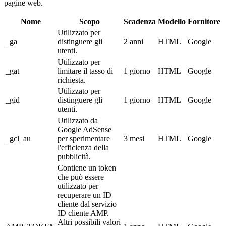
pagine web.
Nome
Scopo
Scadenza
Modello
Fornitore
Utilizzato per
_ga
distinguere gli
2 anni
HTML
Google
utenti.
Utilizzato per
_gat
limitare il tasso di
1 giorno
HTML
Google
richiesta.
Utilizzato per
_gid
distinguere gli
1 giorno
HTML
Google
utenti.
Utilizzato da
Google AdSense
_gcl_au
per sperimentare
3 mesi
HTML
Google
l'efficienza della
pubblicità.
Contiene un token
che può essere
utilizzato per
recuperare un ID
cliente dal servizio
ID cliente AMP.
Altri possibili valori