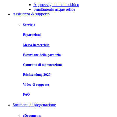
Approvvigionamento idrico
Smaltimento acque reflue
Assistenza & supporto
Servizio
Riparazioni
Messa in esercizio
Estensione della garanzia
Contratto di manutenzione
Rücksendung 2025
Video di supporto
FAQ
Strumenti di progettazione
eDocuments