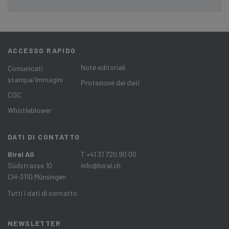
ACCESSO RAPIDO
Note editoriali
Comunicati
stampa/Immagini
Protezione dei dati
CGC
Whistleblower
DATI DI CONTATTO
Biral AG
T +41 31 720 90 00
Südstrasse 10
info@biral.ch
CH-3110 Münsingen
Tutti i dati di contatto
NEWSLETTER