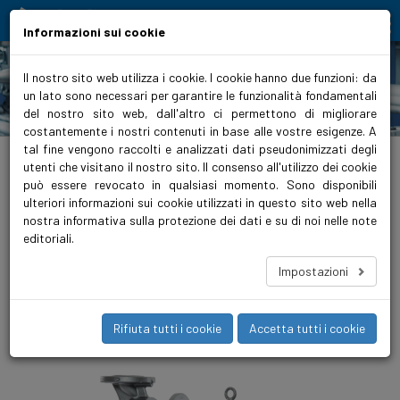
Moving people and elements
Informazioni sui cookie
Il nostro sito web utilizza i cookie. I cookie hanno due funzioni: da
un lato sono necessari per garantire le funzionalità fondamentali
Prodotti
del nostro sito web, dall'altro ci permettono di migliorare
costantemente i nostri contenuti in base alle vostre esigenze. A
tal fine vengono raccolti e analizzati dati pseudonimizzati degli
Home
>
Prodotti
>
Riscaldamento
>
Pompe in linea
>
non regolate
>
VariA RED
utenti che visitano il nostro sito. Il consenso all'utilizzo dei cookie
può essere revocato in qualsiasi momento. Sono disponibili
VariA 65-12 475 4 2.2 RED
ulteriori informazioni sui cookie utilizzati in questo sito web nella
La VariA è una pompa in linea compatta, a portata costante,
nostra informativa sulla protezione dei dati e su di noi nelle note
per impianti di riscaldamento di dimensioni da medie a grandi.
editoriali.
Una gamma ampia e ben assortita fino a DN 150 e 18,5 kW per
fornire la pompa giusta per qualsiasi valore di esercizio.
Impostazioni
Rifiuta tutti i cookie
Accetta tutti i cookie