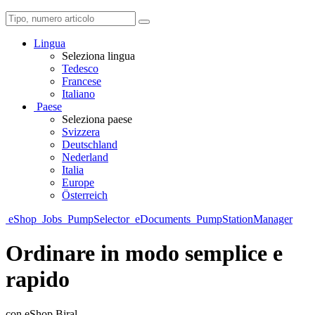
Lingua
Seleziona lingua
Tedesco
Francese
Italiano
Paese
Seleziona paese
Svizzera
Deutschland
Nederland
Italia
Europe
Österreich
eShop
Jobs
PumpSelector
eDocuments
PumpStationManager
Ordinare in modo semplice e
rapido
con eShop Biral