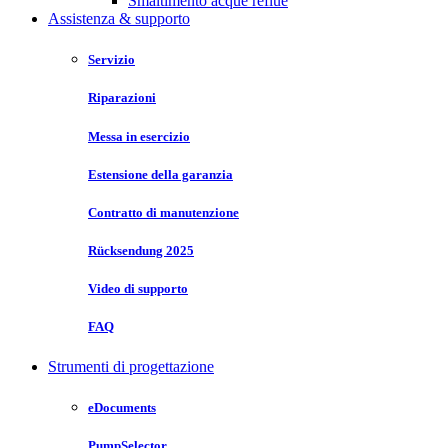
Smaltimento acque reflue
Assistenza & supporto
Servizio
Riparazioni
Messa in esercizio
Estensione della garanzia
Contratto di manutenzione
Rücksendung 2025
Video di supporto
FAQ
Strumenti di progettazione
eDocuments
PumpSelector