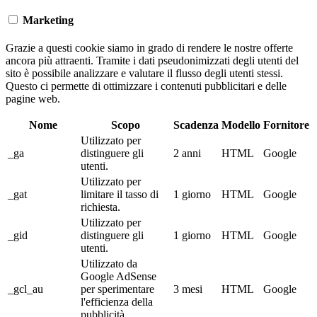
Marketing
Grazie a questi cookie siamo in grado di rendere le nostre offerte
ancora più attraenti. Tramite i dati pseudonimizzati degli utenti del
sito è possibile analizzare e valutare il flusso degli utenti stessi.
Questo ci permette di ottimizzare i contenuti pubblicitari e delle
pagine web.
Nome
Scopo
Scadenza
Modello
Fornitore
Utilizzato per
_ga
distinguere gli
2 anni
HTML
Google
utenti.
Utilizzato per
_gat
limitare il tasso di
1 giorno
HTML
Google
richiesta.
Utilizzato per
_gid
distinguere gli
1 giorno
HTML
Google
utenti.
Utilizzato da
Google AdSense
_gcl_au
per sperimentare
3 mesi
HTML
Google
l'efficienza della
pubblicità.