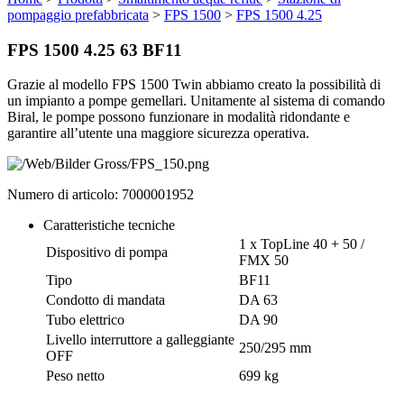
pompaggio prefabbricata
>
FPS 1500
>
FPS 1500 4.25
FPS 1500 4.25 63 BF11
Grazie al modello FPS 1500 Twin abbiamo creato la possibilità di
un impianto a pompe gemellari. Unitamente al sistema di comando
Biral, le pompe possono funzionare in modalità ridondante e
garantire all’utente una maggiore sicurezza operativa.
Numero di articolo: 7000001952
Caratteristiche tecniche
1 x TopLine 40 + 50 /
Dispositivo di pompa
FMX 50
Tipo
BF11
Condotto di mandata
DA 63
Tubo elettrico
DA 90
Livello interruttore a galleggiante
250/295 mm
OFF
Peso netto
699 kg