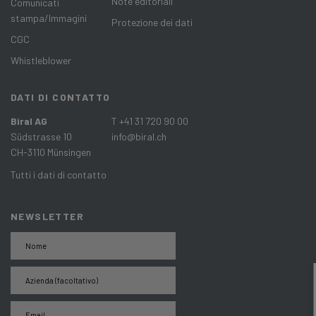
Note editoriali
Comunicati
stampa/Immagini
Protezione dei dati
CGC
Whistleblower
DATI DI CONTATTO
Biral AG
T +41 31 720 90 00
Südstrasse 10
info@biral.ch
CH-3110 Münsingen
Tutti i dati di contatto
NEWSLETTER