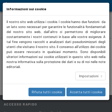
Moving people and elements
Informazioni sui cookie
Il nostro sito web utilizza i cookie. I cookie hanno due funzioni: da
un lato sono necessari per garantire le funzionalità fondamentali
Comunicato
del nostro sito web, dall'altro ci permettono di migliorare
costantemente i nostri contenuti in base alle vostre esigenze. A
tal fine vengono raccolti e analizzati dati pseudonimizzati degli
Home
>
Top-Menu
>
Azienda
>
Comunicati stampa
>
Comunicato 03.2019
utenti che visitano il nostro sito. Il consenso all'utilizzo dei cookie
può essere revocato in qualsiasi momento. Sono disponibili
Biral an der ISH 2019: mehr als Pumpen
ulteriori informazioni sui cookie utilizzati in questo sito web nella
nostra informativa sulla protezione dei dati e su di noi nelle note
Medienmitteilung_ISH_2019.docx
editoriali.
17 KB
Impostazioni
1955_Fabrikstaette.jpg
2 MB
Rifiuta tutti i cookie
Accetta tutti i cookie
ACCESSO RAPIDO