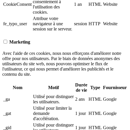
consentement à
CookieConsent
1 an
HTML
Website
l'utilisation des
cookies.
Attribue votre
fe_typo_user
navigateur à une
session
HTTP
Website
session sur le serveur.
Marketing
Avec l'aide de ces cookies, nous nous efforçons d'améliorer notre
offre pour nos utilisateurs. Par le biais de données anonymes des
utilisateurs du site web, nous pouvons optimiser le flux de
l'utilisateur, ce qui nous permet d'améliorer les publicités et le
contenu du site.
Durée
Nom
Motif
Type
Fournisseur
de vie
Utilisé pour distinguer
_ga
2 ans
HTML
Google
les utilisateurs.
Utilisé pour limiter la
_gat
demande
1 jour
HTML
Google
d'accélération.
Utilisé pour distinguer
_gid
1 jour
HTML
Google