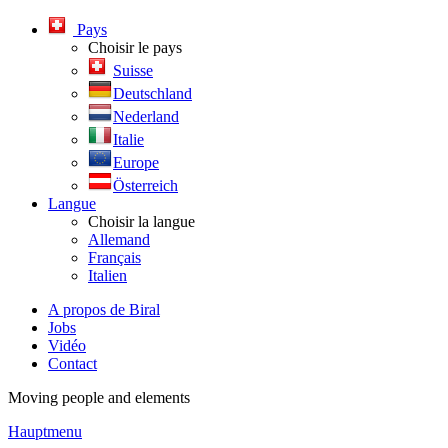
Pays
Choisir le pays
Suisse
Deutschland
Nederland
Italie
Europe
Österreich
Langue
Choisir la langue
Allemand
Français
Italien
A propos de Biral
Jobs
Vidéo
Contact
Moving people and elements
Hauptmenu