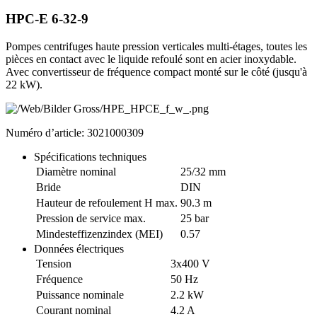
HPC-E 6-32-9
Pompes centrifuges haute pression verticales multi-étages, toutes les
pièces en contact avec le liquide refoulé sont en acier inoxydable.
Avec convertisseur de fréquence compact monté sur le côté (jusqu'à
22 kW).
Numéro d’article: 3021000309
Spécifications techniques
Diamètre nominal
25/32 mm
Bride
DIN
Hauteur de refoulement H max.
90.3 m
Pression de service max.
25 bar
Mindesteffizenzindex (MEI)
0.57
Données électriques
Tension
3x400 V
Fréquence
50 Hz
Puissance nominale
2.2 kW
Courant nominal
4.2 A