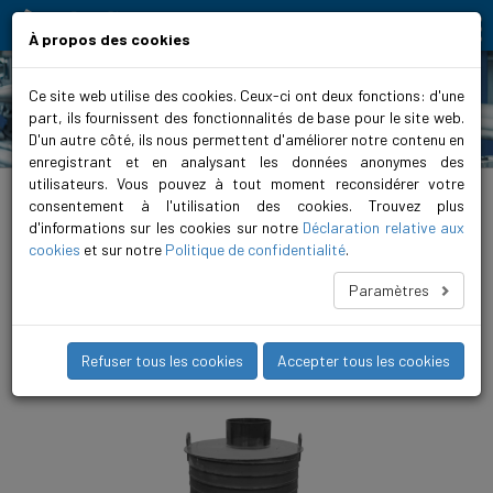
Moving people and elements
À propos des cookies
Ce site web utilise des cookies. Ceux-ci ont deux fonctions: d'une
part, ils fournissent des fonctionnalités de base pour le site web.
Produits
D'un autre côté, ils nous permettent d'améliorer notre contenu en
enregistrant et en analysant les données anonymes des
utilisateurs. Vous pouvez à tout moment reconsidérer votre
Home
>
Produits
>
Évacuation des eaux usées
>
Station de pompage préfabriquée
>
FPS 1500
>
FPS 1500 2.50
consentement à l'utilisation des cookies. Trouvez plus
d'informations sur les cookies sur notre
Déclaration relative aux
FPS 1500 2.5 75 BF11
cookies
et sur notre
Politique de confidentialité
.
La configuration FPS 1500 Twin est conçue pour les
Paramètres
installations à double pompe. Grâce à la commande Biral, les
pompes peuvent fonctionner en mode redondant ou assurer à
l’utilisateur la sécurité de fonctionnement requise.
Refuser tous les cookies
Accepter tous les cookies